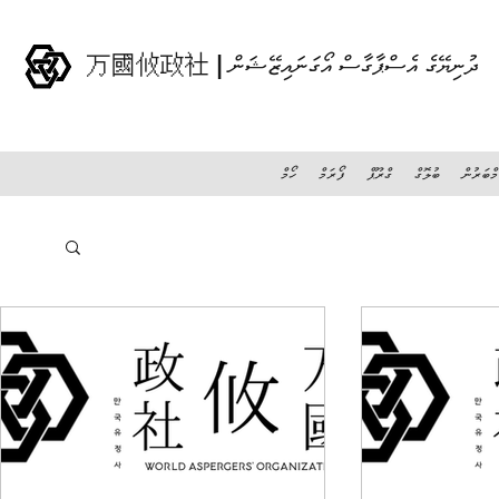
万國攸政社 | ދުނިޔޭގެ އެސްޕާގާސް އޯގަނައިޒޭޝަން
މްބަރުން
ބުލޮގް
ގްރޫޕް
ފޯރަމް
ހޯމް