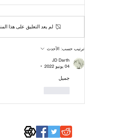
لم يعد التعليق على هذا المن
The "Three Principles" of
ترتيب حسب:
الأحدث
World Aspergers'
Organization
JD Darth
04 يونيو 2022
•
جميل
إعجاب