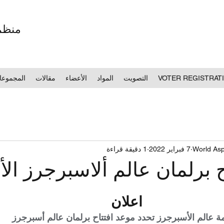
万國攸政社 
VOTER REGISTRAT
التصويت
المواد
الأعضاء
مقالات
المجموعا
World Asp
7 فبراير 2022
1 دقيقة قراءة
ح برلمان عالم ألاسبرجرز الأ
اعلان
 عالم الأسبرجرز تحدد موعد افتتاح برلمان عالم أسبرجرز