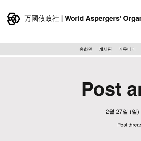
万國攸政社 | World Aspergers' Organ
홈화면
게시판
커뮤니티
Post 
2월 27일 (일)
 
Post thre