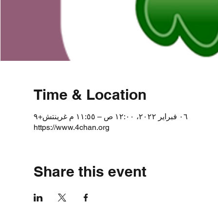
Time & Location
٠٦ فبراير ٢٠٢٢، ١٢:٠٠ ص – ١١:٥٥ م غرينتش+٩
https://www.4chan.org
Share this event